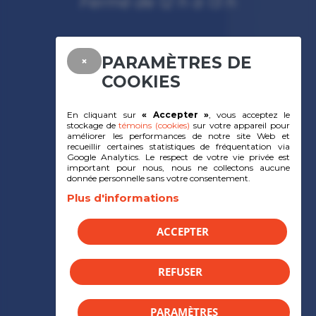
Fermé de 12 h à 13 h
PARAMÈTRES DE
×
Menu
COOKIES
À propos
En cliquant sur
« Accepter »
, vous acceptez le
Services
stockage de
témoins (cookies)
sur votre appareil pour
améliorer les performances de notre site Web et
Programmation
recueillir certaines statistiques de fréquentation via
Google Analytics. Le respect de votre vie privée est
Bottin de ressources
important pour nous, nous ne collectons aucune
donnée personnelle sans votre consentement.
Actualités
Plus d'informations
Faire un don
Nous joindre
ACCEPTER
Carrière
REFUSER
DEVENIR BÉNÉVOLE
PARAMÈTRES